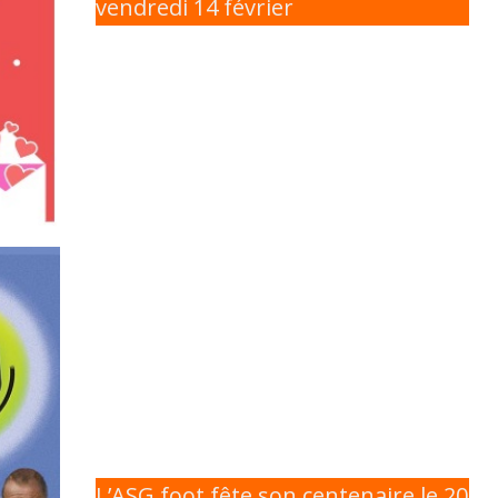
vendredi 14 février
L’ASG foot fête son centenaire le 20