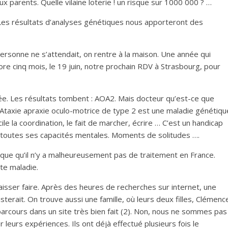
 parents. Quelle vilaine loterie ! un risque sur 1000 000 ? …
 Les résultats d’analyses génétiques nous apporteront des
ersonne ne s’attendait, on rentre à la maison. Une année qui
ore cinq mois, le 19 juin, notre prochain RDV à Strasbourg, pour
e. Les résultats tombent : AOA2. Mais docteur qu’est-ce que
L’Ataxie apraxie oculo-motrice de type 2 est une maladie génétiqu
cile la coordination, le fait de marcher, écrire … C’est un handicap
a toutes ses capacités mentales. Moments de solitudes ….
plique qu’il n’y a malheureusement pas de traitement en France.
tte maladie.
isser faire. Après des heures de recherches sur internet, une
sterait. On trouve aussi une famille, où leurs deux filles, Clémenc
parcours dans un site très bien fait (2). Non, nous ne sommes pas
 leurs expériences. Ils ont déjà effectué plusieurs fois le